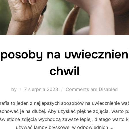
sposoby na uwiecznie
chwil
Posted
by
7 sierpnia 2023
Comments are Disabled
on
ografia to jeden z najlepszych sposobów na uwiecznienie w
achować je na dłużej. Aby uzyskać piękne zdjęcia, warto 
wietlone zdjęcia wychodzą zawsze lepiej, dlatego warto ko
używać lampy błyskowej w odpowiednich …