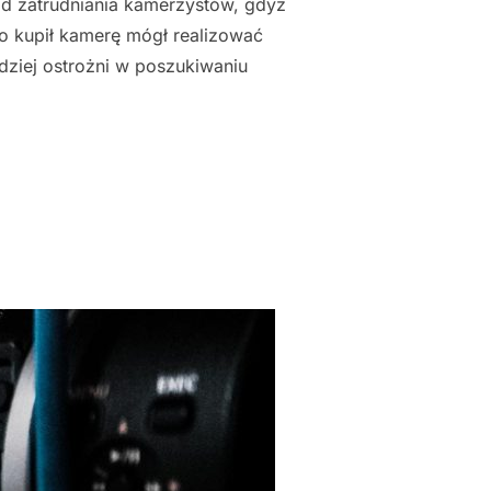
od zatrudniania kamerzystów, gdyż
to kupił kamerę mógł realizować
ardziej ostrożni w poszukiwaniu
BILIZATORA"