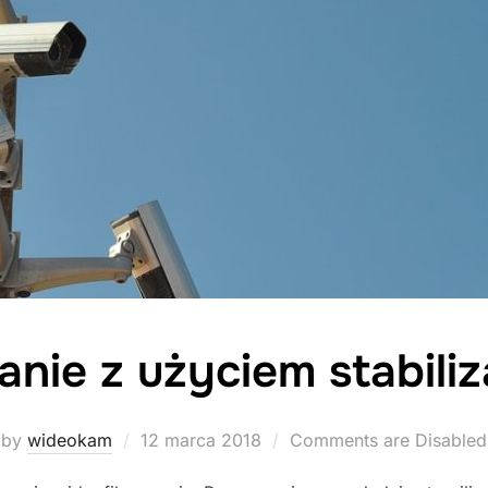
nie z użyciem stabiliz
Posted
by
wideokam
12 marca 2018
Comments are Disabled
on