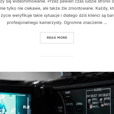
 się wideofilmowanie. Przez pewien czas ludzie stronili 
 nie tylko nie ciekawe, ale także źle zmontowane. Każdy, k
 życie weryfikuje takie sytuacje i dlatego dziś klienci są b
profesjonalnego kamerzysty. Ogromne znaczenie …
"NAGRANIE Z UŻYCIEM STA
READ MORE