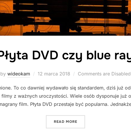
Płyta DVD czy blue ra
Posted
by
wideokam
12 marca 2018
Comments are Disabled
on
ione. To co dawniej wydawało się standardem, dziś już od
 filmy z ważnych uroczystości. Wiele osób dysponuje już 
 nagrany film. Płyta DVD przestaje być popularna. Jednakż
"PŁYTA DVD CZY BLUE RAY
READ MORE