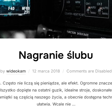
Nagranie ślubu
Posted
by
wideokam
12 marca 2018
Comments are Disabled
on
 Często nie liczą się pieniądze, ale efekt. Ogromne znacz
Wszystko dopięte na ostatni guzik, idealne stroje, doskonał
 Pamiątki są częścią naszego życia, a obecnie dostępna te
ułatwia. Wcale nie …