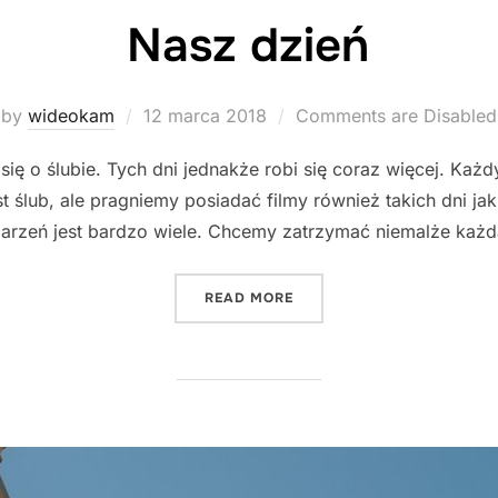
Nasz dzień
Posted
by
wideokam
12 marca 2018
Comments are Disabled
on
ię o ślubie. Tych dni jednakże robi się coraz więcej. Każd
t ślub, ale pragniemy posiadać filmy również takich dni ja
arzeń jest bardzo wiele. Chcemy zatrzymać niemalże każd
"NASZ DZIEŃ"
READ MORE