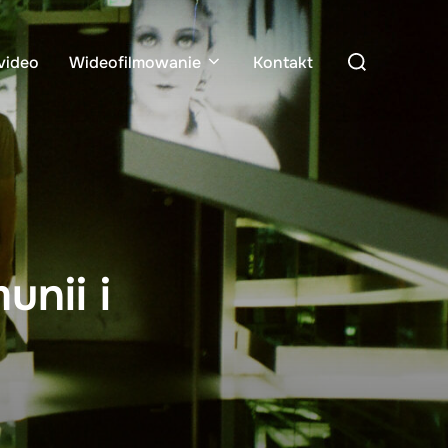
Search
video
Wideofilmowanie
Kontakt
for:
nii i