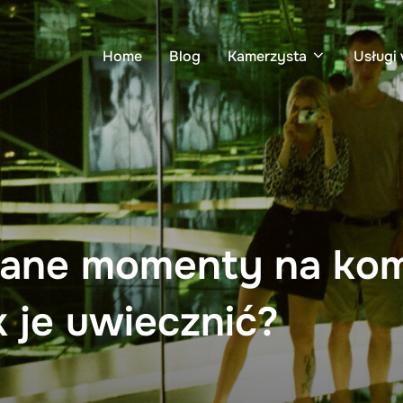
Home
Blog
Kamerzysta
Usługi 
ane momenty na komu
k je uwiecznić?