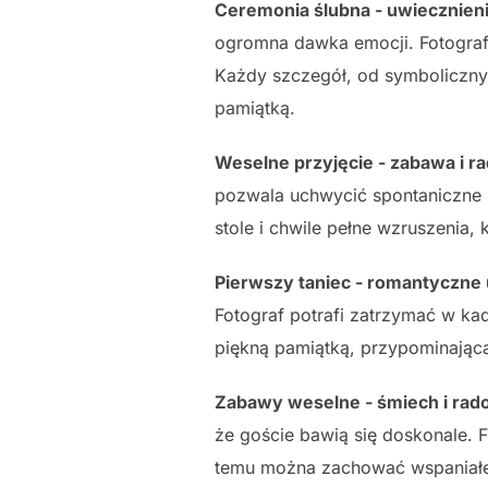
Ceremonia ślubna - uwiecznien
ogromna dawka emocji. Fotograf 
Każdy szczegół, od symbolicznyc
pamiątką.
Weselne przyjęcie - zabawa i r
pozwala uchwycić spontaniczne 
stole i chwile pełne wzruszenia
Pierwszy taniec - romantyczne u
Fotograf potrafi zatrzymać w kadr
piękną pamiątką, przypominającą
Zabawy weselne - śmiech i rado
że goście bawią się doskonale. 
temu można zachować wspaniałe