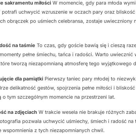
ie sakramentu miłości
W momencie, gdy para młoda wymien
potrafi uchwycić wzruszenie w oczach pary oraz bliskość i
h obrączek po uśmiech celebransa, zostaje uwieczniony na 
adość na taśmie
To czas, gdy goście bawią się i cieszą ra
momenty pełne śmiechu, tańca i radości. Warto uwiecznić
, które tworzą niezapomnianą atmosferę tego wyjątkowego d
jęcie dla pamiątki
Pierwszy taniec pary młodej to niezwy
ze delikatność gestów, spojrzenia pełne miłości i bliskość
 o tym szczególnym momencie na przestrzeni lat.
ść na zdjęciach
W trakcie wesela nie brakuje różnych zaba
Fotografia pozwala uchwycić uśmiechy, śmiech i radość na 
 wspomnienia z tych niezapomnianych chwil.