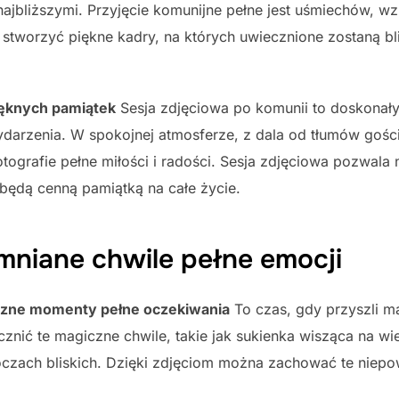
ajbliższymi. Przyjęcie komunijne pełne jest uśmiechów, wzr
worzyć piękne kadry, na których uwiecznione zostaną blis
ięknych pamiątek
Sesja zdjęciowa po komunii to doskonał
darzenia. W spokojnej atmosferze, z dala od tłumów gośc
otografie pełne miłości i radości. Sesja zdjęciowa pozwala
e będą cenną pamiątką na całe życie.
mniane chwile pełne emocji
czne momenty pełne oczekiwania
To czas, gdy przyszli ma
znić te magiczne chwile, takie jak sukienka wisząca na wie
oczach bliskich. Dzięki zdjęciom można zachować te niep