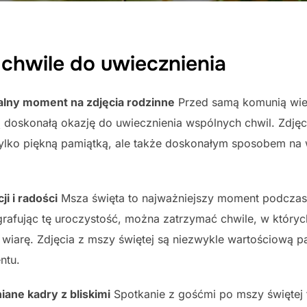
chwile do uwiecznienia
alny moment na zdjęcia rodzinne
Przed samą komunią wiel
 doskonałą okazję do uwiecznienia wspólnych chwil. Zdję
ylko piękną pamiątką, ale także doskonałym sposobem na wy
i i radości
Msza święta to najważniejszy moment podczas 
grafując tę uroczystość, można zatrzymać chwile, w któryc
 wiarę. Zdjęcia z mszy świętej są niezwykle wartościową 
ntu.
ane kadry z bliskimi
Spotkanie z gośćmi po mszy świętej 